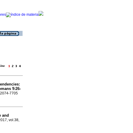
ágina
tendencies:
Romans 9:26-
N 2074-7705
e and
2017, vol.38,