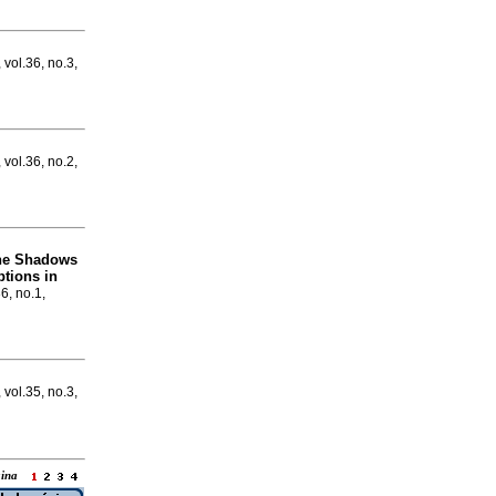
 vol.36, no.3,
 vol.36, no.2,
the Shadows
tions in
36, no.1,
 vol.35, no.3,
ágina