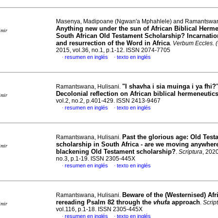
Masenya, Madipoane (Ngwan'a Mphahlele) and Ramantswan
Anything new under the sun of African Biblical Herme
imir
South African Old Testament Scholarship? Incarnatio
and resurrection of the Word in Africa
.
Verbum Eccles. (
2015, vol.36, no.1, p.1-12. ISSN 2074-7705
resumen en inglés
texto en inglés
·
·
"I shavha i sia muinga i ya fhi?
Ramantswana, Hulisani.
Decolonial reflection on African biblical hermeneutic
imir
vol.2, no.2, p.401-429. ISSN 2413-9467
resumen en inglés
texto en inglés
·
·
Past the glorious age: Old Tes
Ramantswana, Hulisani.
scholarship in South Africa - are we moving anywhere
imir
blackening Old Testament scholarship?
.
Scriptura
, 2020
no.3, p.1-19. ISSN 2305-445X
resumen en inglés
texto en inglés
·
·
Beware of the (Westernised) Afr
Ramantswana, Hulisani.
rereading Psalm 82 through the
vhufa
approach
.
Scrip
imir
vol.116, p.1-18. ISSN 2305-445X
resumen en inglés
texto en inglés
·
·