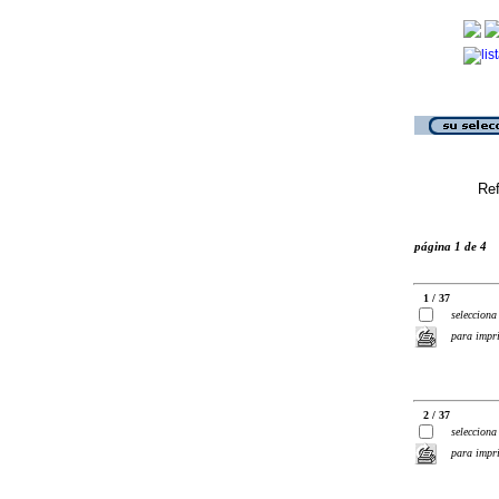
Ref
página 1 de 4
1 / 37
selecciona
para impr
2 / 37
selecciona
para impr