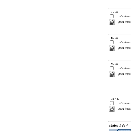
7 / 37
selecciona
para impr
8 / 37
selecciona
para impr
9 / 37
selecciona
para impr
10 / 37
selecciona
para impr
página 1 de 4