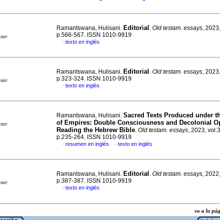
Editorial
Ramantswana, Hulisani.
.
Old testam. essays
, 2023,
p.566-567. ISSN 1010-9919
imir
texto en inglés
·
Editorial
Ramantswana, Hulisani.
.
Old testam. essays
, 2023,
p.323-324. ISSN 1010-9919
imir
texto en inglés
·
Sacred Texts Produced under 
Ramantswana, Hulisani.
of Empires: Double Consciousness and Decolonial Op
imir
Reading the Hebrew Bible
.
Old testam. essays
, 2023, vol.
p.235-264. ISSN 1010-9919
resumen en inglés
texto en inglés
·
·
Editorial
Ramantswana, Hulisani.
.
Old testam. essays
, 2022,
p.387-387. ISSN 1010-9919
imir
texto en inglés
·
va a la p