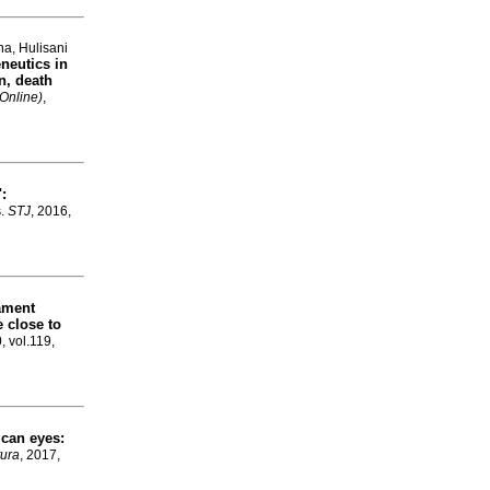
a, Hulisani
neutics in
n, death
Online)
,
":
s
.
STJ
, 2016,
tament
 close to
, vol.119,
ican eyes:
tura
, 2017,