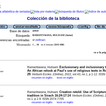
Colección de la biblioteca
Base de datos :
article
Búsqueda :
RAMANTSWANA, HULISANI [Autor]
erencias encontradas :
refinar
37
[
]
Mostrando:
1 .. 10
en el formato [
ISO 690
]
va a la p
Exclusionary and inclusionary 
Ramantswana, Hulisani.
An African relook at Paul's use of religious texts in 
imir
29
.
Verbum Eccles. (Online)
, 2022, vol.43, no.1, p.1-12. ISS
resumen en inglés
texto en inglés
·
·
Creation retold: Use of Scriptur
Ramantswana, Hulisani.
tradition in Sirach 16:24-17:14
.
Verbum Eccles. (Online)
, 
imir
no.1, p.1-9. ISSN 2074-7705
resumen en inglés
texto en inglés
·
·