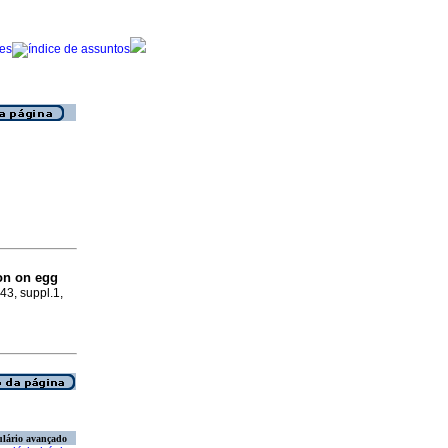
ion on egg
.43, suppl.1,
lário avançado