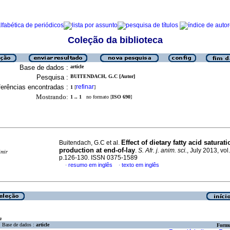
Coleção da biblioteca
Base de dados :
article
Pesquisa :
BUITENDACH, G.C [Autor]
erências encontradas :
refinar
1
[
]
Mostrando:
1 .. 1
no formato [
ISO 690
]
Effect of dietary fatty acid saturat
Buitendach, G.C et al.
production at end-of-lay
.
S. Afr. j. anim. sci.
, July 2013, vol
imir
p.126-130. ISSN 0375-1589
resumo em inglês
texto em inglês
·
·
a
Base de dados :
article
Formu