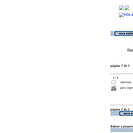
Ref
página 1 de 1
1 / 1
seleciona
para impr
página 1 de 1
Refinar a pesquis