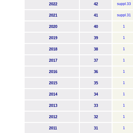
2022
42
suppl.33
2021
41
suppl.31
2020
40
1
2019
39
1
2018
38
1
2017
37
1
2016
36
1
2015
35
1
2014
34
1
2013
33
1
2012
32
1
2011
31
1