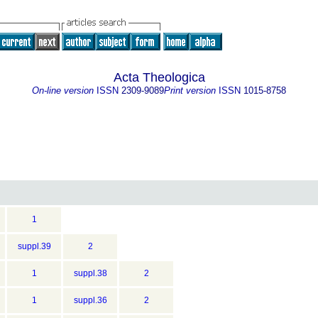
Acta Theologica
On-line version
ISSN
2309-9089
Print version
ISSN
1015-8758
1
suppl.39
2
1
suppl.38
2
1
suppl.36
2